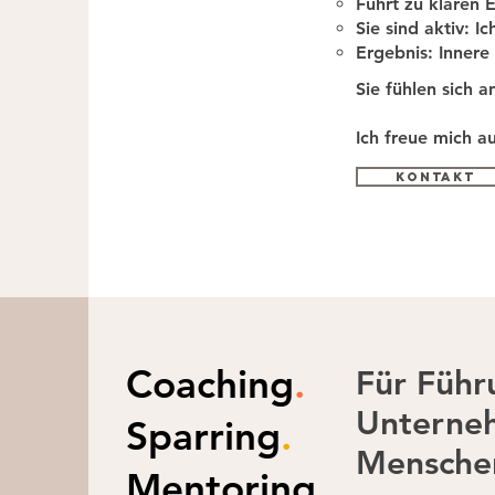
Führt zu klaren 
Sie sind aktiv: I
Ergebnis: Innere
Sie fühlen sich 
Ich freue mich au
Kontakt
Coaching
.
Für Führ
Unterneh
Sparring
.
Menschen
Mentoring
.