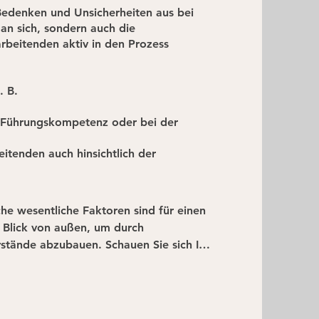
 Bedenken und Unsicherheiten aus bei
 an sich, sondern auch die
rbeitenden aktiv in den Prozess
. B.
 Führungskompetenz oder bei der
tenden auch hinsichtlich der
 wesentliche Faktoren sind für einen 
 Blick von außen, um durch 
tände abzubauen. Schauen Sie sich Ihr 
 von außen, um durch 
stände abzubauen. Der Blick aus der 
systemischen Ansatzes einen 
 auch auf andere Bereiche Ihres 