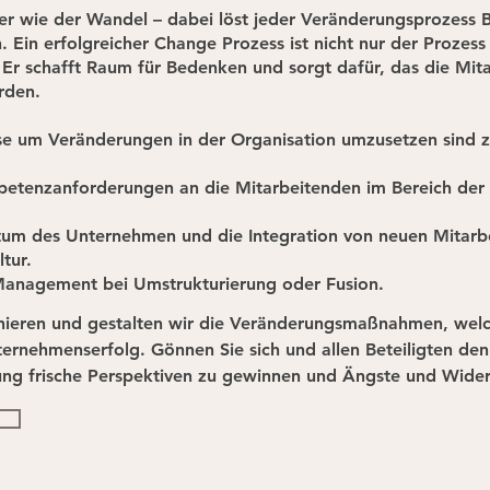
cher wie der Wandel – dabei löst jeder Veränderungsprozess
n. Ein erfolgreicher Change Prozess ist nicht nur der Prozess
r schafft Raum für Bedenken und sorgt dafür, das die Mita
rden.
se um Veränderungen in der Organisation umzusetzen sind z
etenzanforderungen an die Mitarbeitenden im Bereich der
um des Unternehmen und die Integration von neuen Mitarbei
tur.
 Management bei Umstrukturierung oder Fusion.
ieren und gestalten wir die Veränderungsmaßnahmen, welche
ernehmenserfolg. Gönnen Sie sich und allen Beteiligten den
ung frische Perspektiven zu gewinnen und Ängste und Widers
der Vogelperspektive an. Profitieren Sie von meinem Blick
ung frische Perspektiven zu gewinnen und Ängste und Wider
net neue Chancen. Gemeinsam  erarbieten wir mit Hilfe des 
der nicht nur auf die aktuellen Herausforderungen, sondern