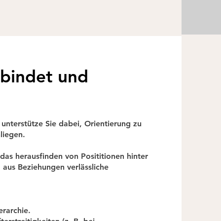
reichen und zukunftsorientiert zu 
elleicht bewegen wir ja in Zukunft 
rbindet und
unterstütze Sie dabei, Orientierung zu
liegen.
 das herausfinden von Posititionen hinter
aus Beziehungen verlässliche
rarchie.