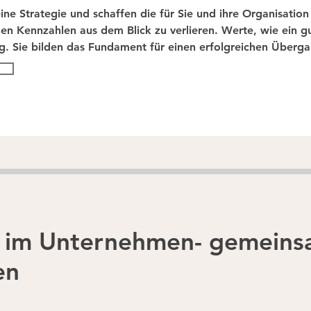
ine Strategie und schaffen die für Sie und ihre Organisati
n Kennzahlen aus dem Blick zu verlieren. Werte, wie ein gu
g. Sie bilden das Fundament für einen erfolgreichen Überga
 fließen meine Expertise und passgenau Workshops mit ein. A
erleben Sie mich stets allparteilich, wir lassen alle Perspekti
 Nachfolgeprozess in ruhiges Fahrwasser. Durch eigene Erfah
die emotionale Komponente der Beteiligten und kenne die ve
 gemeinsam maßgeschneiderte Strategien und individuelle Lö
ickeln.​

e Nachfolge, für Familienfrieden und eine in die Zukunft geri
 im Unternehmen- gemeinsa
inden sich wieder? Dann freue ich mich auf einen ersten Aus
en