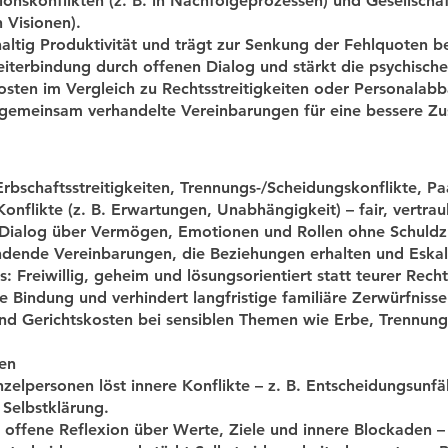
ionskonflikten (z. B. in Nachfolgeprozessen) und Gesellschaft
 Visionen).
altig Produktivität und trägt zur Senkung der Fehlquoten be
eiterbindung durch offenen Dialog und stärkt die psychisch
osten im Vergleich zu Rechtsstreitigkeiten oder Personalabb
, gemeinsam verhandelte Vereinbarungen für eine bessere Z
rbschaftsstreitigkeiten, Trennungs-/Scheidungskonflikte, Paa
onflikte (z. B. Erwartungen, Unabhängigkeit) – fair, vertrau
 Dialog über Vermögen, Emotionen und Rollen ohne Schuldz
indende Vereinbarungen, die Beziehungen erhalten und Eska
: Freiwillig, geheim und lösungsorientiert statt teurer Recht
e Bindung und verhindert langfristige familiäre Zerwürfnisse
nd Gerichtskosten bei sensiblen Themen wie Erbe, Trennung
nen
nzelpersonen löst innere Konflikte – z. B. Entscheidungsunfä
 Selbstklärung.
 offene Reflexion über Werte, Ziele und innere Blockaden – 