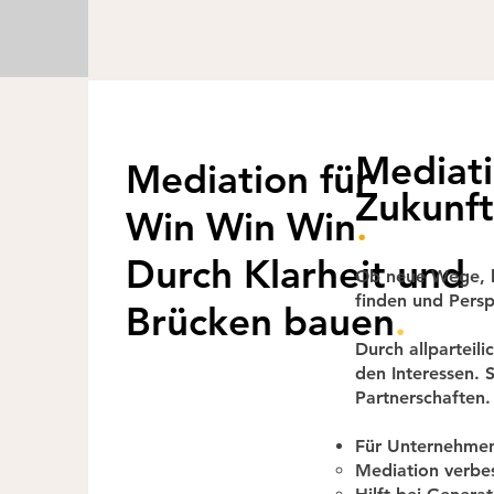
Unternehmens anw
arbeiten.

Sie finden sich 
gemeinsam, dass
Mediati
Mediation für
Zukunft
Win Win Win
.
Durch Klarheit und
Ob neue Wege, kl
finden und Persp
Brücken bauen
.
Durch allparteili
den Interessen.
Partnerschaften.
Für Unternehme
Mediation
v
erbe