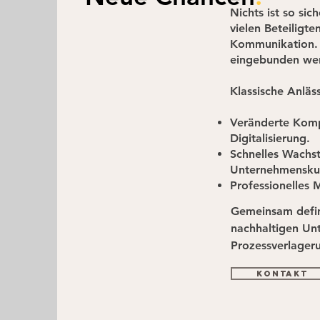
Nichts ist so si
vielen Beteiligte
Kommunikation. E
eingebunden we
Klassische Anläs
Veränderte Komp
Digitalisierung.
Schnelles Wachst
Unternehmenskul
Professionelles
Gemeinsam defin
nachhaltigen Unt
Prozessverlager
Unternehmen aus 
Kontakt
Prozessverlager
Metaebene eröff
Methodenkoffer, 