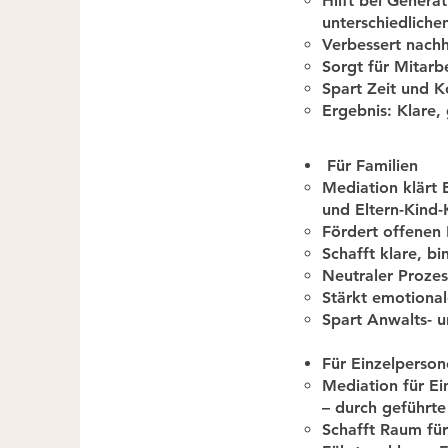
Hilft bei Generat
unterschiedlichen
Verbessert nachh
Sorgt für Mitarb
Spart Zeit und K
Ergebnis: Klare
Für Familien
Mediation klärt E
und Eltern-Kind-K
Fördert offenen
Schafft klare, b
Neutraler Prozess
Stärkt emotional
Spart Anwalts- u
Für Einzelperso
Mediation für Ei
– durch geführte
Schafft Raum für