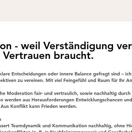
endbar. Er unterstützt Sie dabei nachhaltig Ihre Ziele zu er
in meinen Worten wieder? Nehmen Sie Kontakt zu mir auf - vi
 Morgen in Ihrer Organisation.
on - weil Verständigung ve
 Vertrauen braucht.
are Entscheidungen oder innere Balance gefragt sind – ich 
ektiven zu vereinen. Mit viel Feingefühl und Raum für Ihr An
che Moderation fair- und vertraulich, sowie nachhaltig durch
 So werden aus Herausforderungen Entwicklungschancen und 
 Aus Konflikt kann Frieden werden.
n
ssert Teamdynamik und Kommunikation nachhaltig, ohne Hie